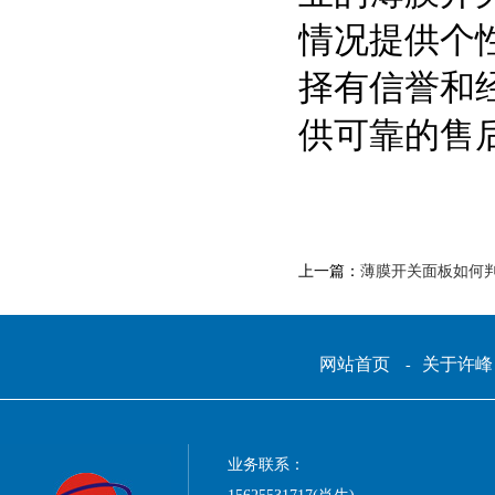
情况提供个
择有信誉和
供可靠的售
上一篇：
薄膜开关面板如何
网站首页
关于许峰
-
业务联系：