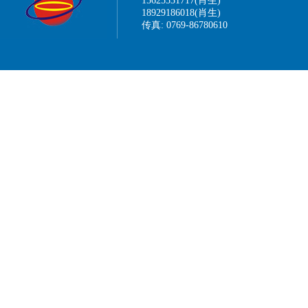
15625531717(肖生)
18929186018(肖生)
传真: 0769-86780610