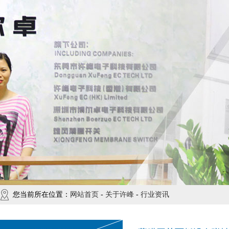
您当前所在位置：
网站首页
-
关于许峰
-
行业资讯