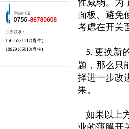
性减弱。为
面板、避免
考虑在开关
业务联系：
15625531717(肖生）
18929186018(肖生)
更换新
5.
题，那么只
择进一步改
果。
如果以上
业的薄膜开