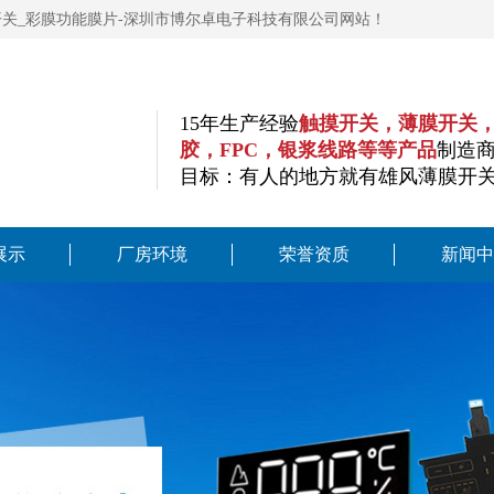
开关_彩膜功能膜片-深圳市博尔卓电子科技有限公司网站！
15年生产经验
触摸开关，薄膜开关
胶，FPC，银浆线路等等产品
制造
目标：有人的地方就有雄风薄膜开
展示
厂房环境
荣誉资质
新闻中