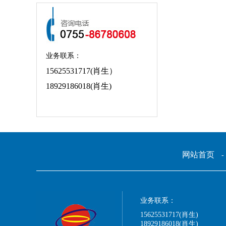
业务联系：
15625531717(肖生）
18929186018(肖生)
网站首页
-
业务联系：
15625531717(肖生)
18929186018(肖生)