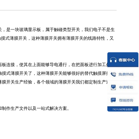
关，是一块玻璃显示板，属于触碰类型开关，我们电子不是生
触摸式薄膜开关，这种薄膜开关拥有薄膜开关的线路特性，又
面板连接，使其在上面能够导电通行，在把面板进行加工处
触摸式薄膜开关了，这种薄膜开关能够很好的替代触摸屏控制
薄膜开关生产经验，各个领域的薄膜开关我们都定制生产过，
和制作生产文件以及一站式解决方案。