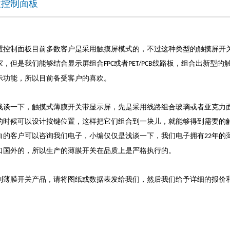
置控制面板
置控制面板目前多数客户是采用触摸屏模式的，不过这种类型的触摸屏开
家，但是我们能够结合显示屏组合
或者
线路板，组合出新型的
FPC
PET/PCB
示功能，所以目前备受客户的喜欢。
浅谈一下，触摸式薄膜开关带显示屏，先是采用线路组合玻璃或者亚克力
的时候可以设计按键位置，这样把它们组合到一块儿，就能够得到需要的
白的客户可以咨询我们电子，小编仅仅是浅谈一下，我们电子拥有
年的
22
口国外的，所以生产的薄膜开关在品质上是严格执行的。
制薄膜开关产品，请将图纸或数据表发给我们，然后我们给予详细的报价