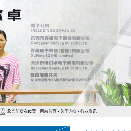
您当前所在位置：
网站首页
-
关于许峰
-
行业资讯