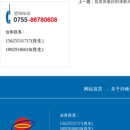
上一篇：
批发质量好的薄膜
业务联系：
15625531717(肖生）
18929186018(肖生)
网站首页
关于许峰
-
业务联系：
15625531717(肖生)
18929186018(肖生)