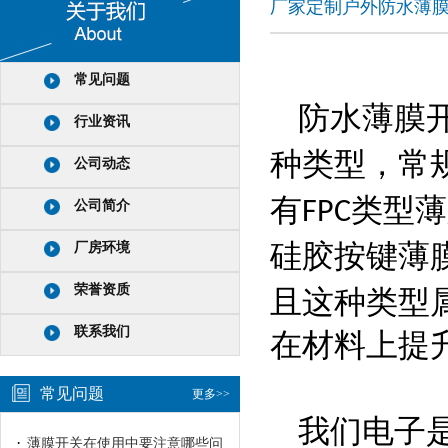
厂家定制户外防水薄
常见问题
防水薄膜
行业资讯
种类型，常
公司动态
有
类型薄
FPC
公司简介
硅胶按键薄
厂房环境
荣誉资质
且这种类型
联系我们
在材料上提
常见问题
更多>>
我们电子
·
薄膜开关在使用中要注意哪些问