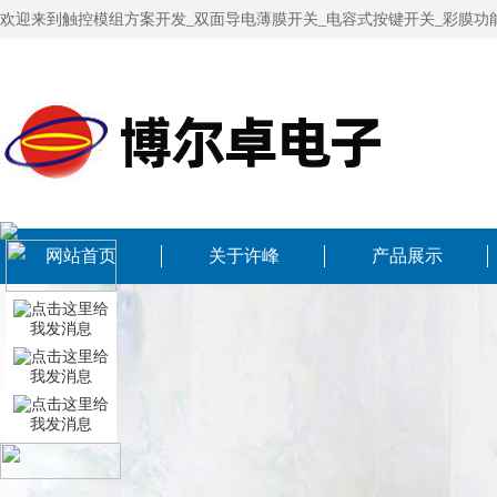
欢迎来到触控模组方案开发_双面导电薄膜开关_电容式按键开关_彩膜功
网站首页
关于许峰
产品展示