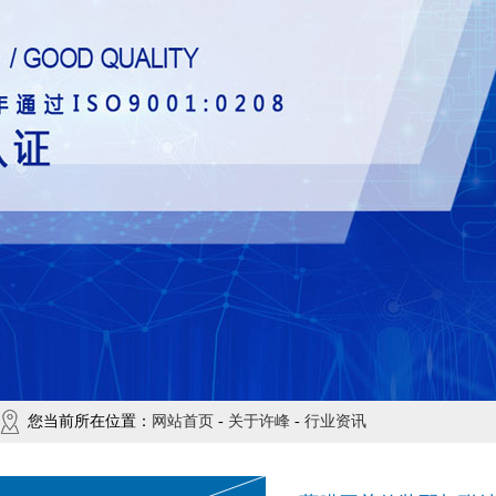
您当前所在位置：
网站首页
-
关于许峰
-
行业资讯