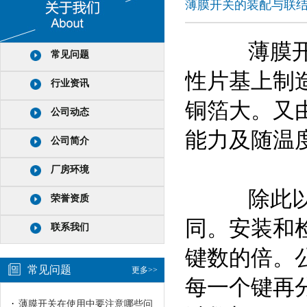
薄膜开关的装配与联
薄膜开关
常见问题
性片基上制
行业资讯
铜箔大。又
公司动态
能力及随温
公司简介
厂房环境
除此以外
荣誉资质
同。安装和
联系我们
键数的倍。
常见问题
更多>>
每一个键再
·
薄膜开关在使用中要注意哪些问