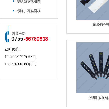
触摸显示模组类
标牌、薄膜面板
触摸按键
业务联系：
15625531717(肖生）
18929186018(肖生)
空调彩膜按键