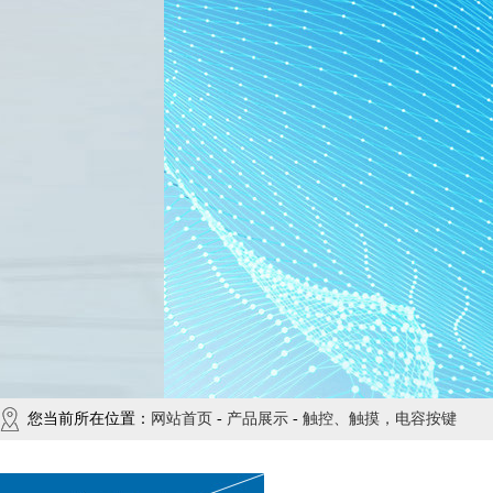
您当前所在位置：
网站首页
-
产品展示
-
触控、触摸，电容按键