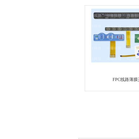
FPC线路薄膜