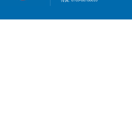
传真: 0769-86780610