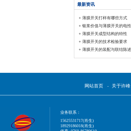
最新资讯
+
薄膜开关打样有哪些方式
+
银浆价值与薄膜开关的电
+
薄膜开关成型结构的特性
+
薄膜开关的技术检验要求
+
薄膜开关的装配与联结陈
网站首页
关于许峰
-
业务联系：
15625531717(肖生)
18929186018(肖生)