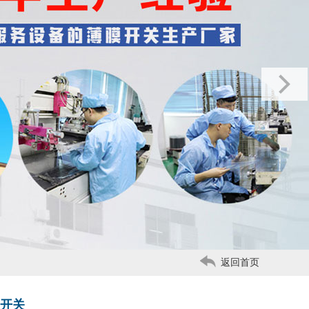
返回首页
开关