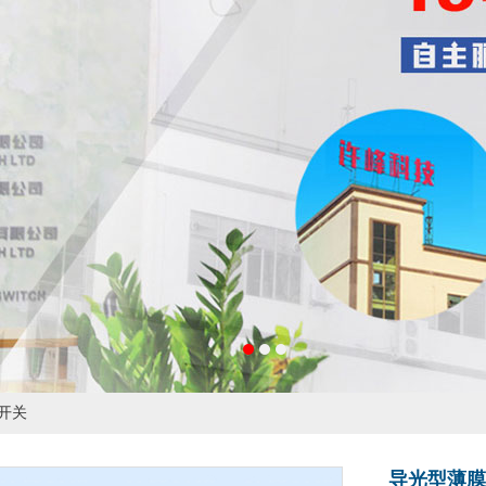
开关
导光型薄膜