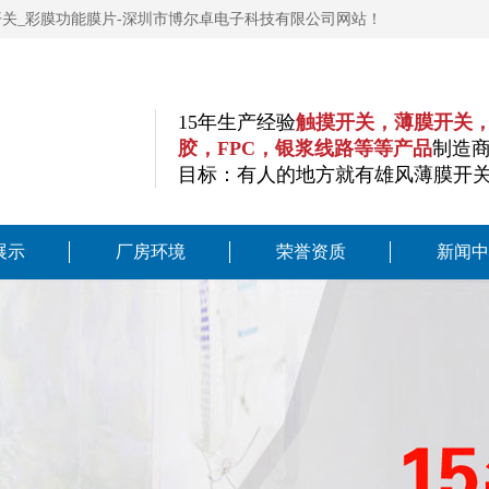
开关_彩膜功能膜片-深圳市博尔卓电子科技有限公司网站！
15年生产经验
触摸开关，薄膜开关
胶，FPC，银浆线路等等产品
制造
目标：有人的地方就有雄风薄膜开
展示
厂房环境
荣誉资质
新闻中