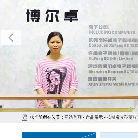
您当前所在位置：
网站首页
-
产品展示
-
按键发光型薄膜