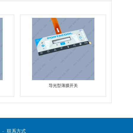
导光型薄膜开关
联系方式
-